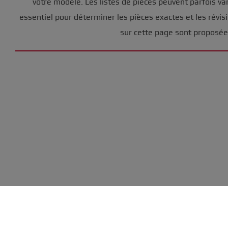
votre modèle. Les listes de pièces peuvent parfois va
essentiel pour déterminer les pièces exactes et les révi
sur cette page sont proposées