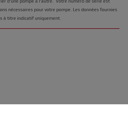
rier d'une pompe à l'autre. Votre numéro de série est
sions nécessaires pour votre pompe. Les données fournies
 à titre indicatif uniquement.