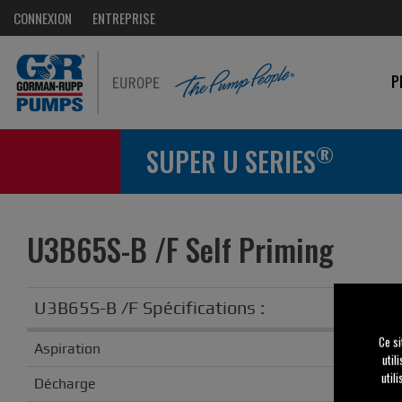
CONNEXION
ENTREPRISE
P
®
SUPER U SERIES
U3B65S-B /F Self Priming
U3B65S-B /F
Spécifications :
Ce si
Aspiration
util
util
Décharge