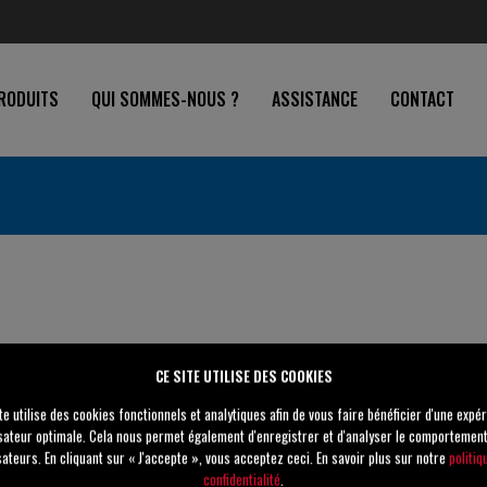
RODUITS
QUI SOMMES-NOUS ?
ASSISTANCE
CONTACT
CE SITE UTILISE DES COOKIES
te utilise des cookies fonctionnels et analytiques afin de vous faire bénéficier d'une expé
80 mm
isateur optimale. Cela nous permet également d'enregistrer et d'analyser le comportemen
isateurs. En cliquant sur « J'accepte », vous acceptez ceci. En savoir plus sur notre
politiq
80 mm
confidentialité
.