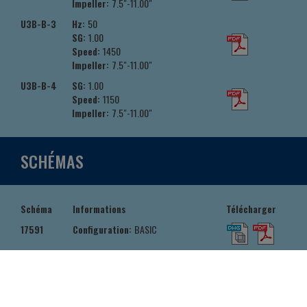
Impeller:
7.5"-11.00"
U3B-B-3
Hz:
50
SG:
1.00
Speed:
1450
Impeller:
7.5"-11.00"
U3B-B-4
SG:
1.00
Speed:
1150
Impeller:
7.5"-11.00"
SCHÉMAS
Schéma
Informations
Télécharger
17591
Configuration:
BASIC