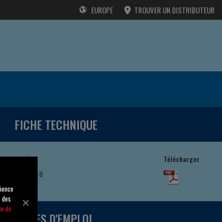
EUROPE
TROUVER UN DISTRIBUTEUR
FICHE TECHNIQUE
Modèle
Télécharger
U3B65S-B
/F
rience
t des
ue de
MODES D'EMPLOI