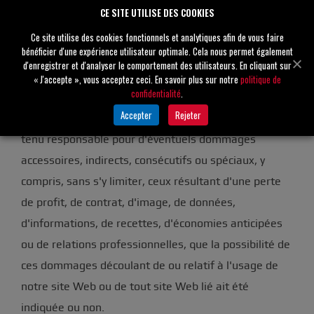
CE SITE UTILISE DES COOKIES
jour et disponibles. Aucune donnée de notre site Web
ne doit être considérée comme un conseil
Ce site utilise des cookies fonctionnels et analytiques afin de vous faire
bénéficier d'une expérience utilisateur optimale. Cela nous permet également
professionnel ou une recommandation officielle, et
d'enregistrer et d'analyser le comportement des utilisateurs. En cliquant sur
nous n'émettons aucune déclaration et n'offrons
« J'accepte », vous acceptez ceci. En savoir plus sur notre
politique de
confidentialité
.
aucune garantie quant au contenu et à l'usage de ce
Accepter
Rejeter
site Web. Gorman-Rupp ne pourra en aucun cas être
tenu responsable pour d'éventuels dommages
accessoires, indirects, consécutifs ou spéciaux, y
compris, sans s'y limiter, ceux résultant d'une perte
de profit, de contrat, d'image, de données,
d'informations, de recettes, d'économies anticipées
ou de relations professionnelles, que la possibilité de
ces dommages découlant de ou relatif à l'usage de
notre site Web ou de tout site Web lié ait été
indiquée ou non.