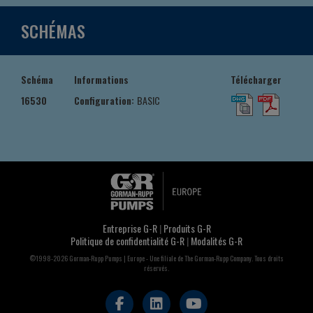
SCHÉMAS
Schéma
Informations
Télécharger
16530
Configuration:
BASIC
Entreprise G-R
|
Produits G-R
Politique de confidentialité G-R
|
Modalités G-R
©1998-2026 Gorman-Rupp Pumps | Europe - Une filiale de The Gorman-Rupp Company. Tous droits
réservés.