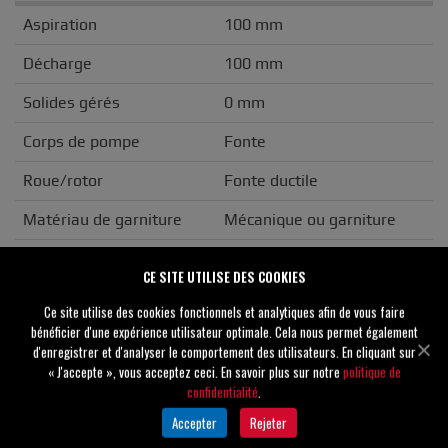
Aspiration
100 mm
Décharge
100 mm
Solides gérés
0 mm
Corps de pompe
Fonte
Roue/rotor
Fonte ductile
Matériau de garniture
Mécanique ou garniture
Bride
ANSI
CE SITE UTILISE DES COOKIES
Type d'entraînement
Basique
Ce site utilise des cookies fonctionnels et analytiques afin de vous faire
bénéficier d'une expérience utilisateur optimale. Cela nous permet également
Poids
n/a
d'enregistrer et d'analyser le comportement des utilisateurs. En cliquant sur
« J'accepte », vous acceptez ceci. En savoir plus sur notre
politique de
confidentialité
.
Accepter
Rejeter