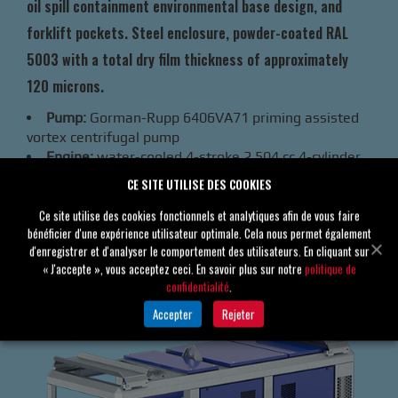
oil spill containment environmental base design, and
forklift pockets. Steel enclosure, powder-coated RAL
5003 with a total dry film thickness of approximately
120 microns.
Pump:
Gorman-Rupp 6406VA71 priming assisted
vortex centrifugal pump
Engine:
water-cooled 4-stroke 2.504 cc 4-cylinder
diesel engine
CE SITE UTILISE DES COOKIES
Impeller:
12.38” Open Vortex impeller
Ce site utilise des cookies fonctionnels et analytiques afin de vous faire
Réservoir :
250 litres
bénéficier d'une expérience utilisateur optimale. Cela nous permet également
Tare :
2200 kg
d'enregistrer et d'analyser le comportement des utilisateurs. En cliquant sur
« J'accepte », vous acceptez ceci. En savoir plus sur notre
politique de
confidentialité
.
Accepter
Rejeter