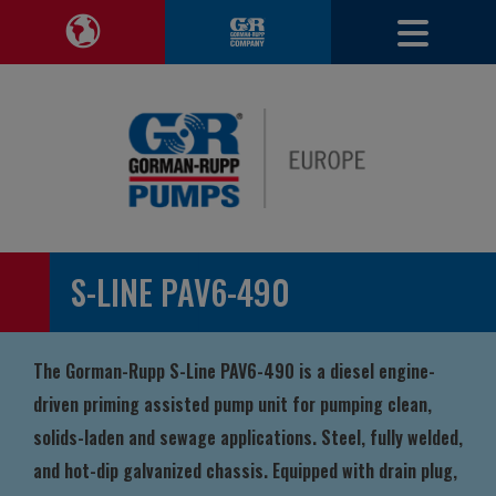
Voir le site Entrepris
Modifie
Modifier la région de navigation
S-LINE PAV6-490
The Gorman-Rupp S-Line PAV6-490 is a diesel engine-
driven priming assisted pump unit for pumping clean,
solids-laden and sewage applications. Steel, fully welded,
and hot-dip galvanized chassis. Equipped with drain plug,